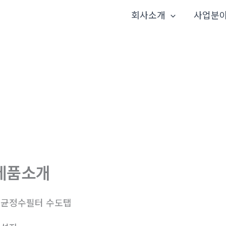
회사소개
사업분
제품소개
균정수필터 수도탭