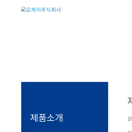
콘
텐
츠
로
건
너
뛰
기
제품소개
살