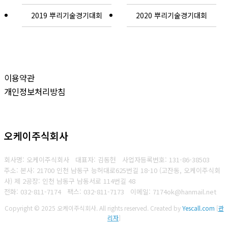
2019 뿌리기술경기대회
2020 뿌리기술경기대회
이용약관
개인정보처리방침
오케이주식회사
회사명: 오케이주식회사 대표자: 김동헌
사업자등록번호: 131-86-38503
주소: 본사: 21700 인천 남동구 능허대로625번길 18-10 (고잔동, 오케이주식회
사) 제 2공장: 인천 남동구 남동서로 114번길 48
전화: 032-811-7174
팩스: 032-811-7173
이메일: 7174ok@hanmail.net
Copyright © 2025 오케이주식회사. All rights reserved.
Created by
Yescall.com
[
관
리자
]